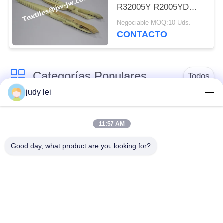
R32005Y R2005YD
R32004Y R32004YR
Negociable MOQ:10 Uds.
Material metálico
CONTACTO
Somet Piezas de
repuesto de telar
Categorías Populares
Todos
judy lei
recambios del telar
recambios de telar
del sulzer
11:57 AM
Good day, what product are you looking for?
Válvula
Recambios del telar
electromagnética del
del estoque
telar de Airjet
el proyectil del sulzer
recambios del telar
asoma los recambios
del jet del aire