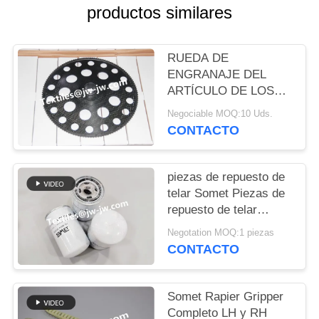
DEL
productos similares
SITIO
RUEDA DE
PRIVACY
ENGRANAJE DEL
ARTÍCULO DE LOS
POLICY
RECAMBIOS DEL
Negociable MOQ:10 Uds.
TELAR DEL ESTOQUE
CONTACTO
PART.NO BDB204A、
BDB204B RUEDA DEL
ENGRANAJE PARA
piezas de repuesto de
ALGUNA EXCEL DE
telar Somet Piezas de
MFG
repuesto de telar
cartucho para filtro
Negotation MOQ:1 piezas
parte no CPNC110
CONTACTO
peso 800G
Somet Rapier Gripper
Completo LH y RH