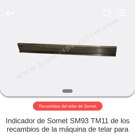
JW
Import
&
Export
Co.,Ltd.
All
Rights
Reserved.
INICIO
PRODUCTOS
SOBRE
NOSOTROS
VISITA
A
Recambios del telar de Somet
LA
Indicador de Somet SM93 TM11 de los
FÁBRICA
recambios de la máquina de telar para