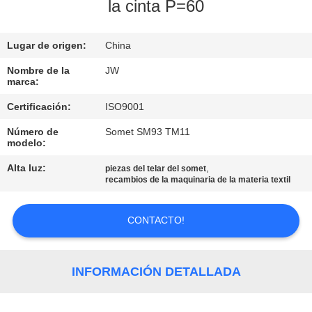
la cinta P=60
CONTROL
Lugar de origen:
China
DE
CALIDAD
Nombre de la
JW
marca:
Certificación:
ISO9001
CONTACTO
Número de
Somet SM93 TM11
modelo:
NOTICIAS
Alta luz:
,
piezas del telar del somet
recambios de la maquinaria de la materia textil
SOLICITAR
CONTACTO!
UNA
COTIZACIÓN
INFORMACIÓN DETALLADA
MAPA