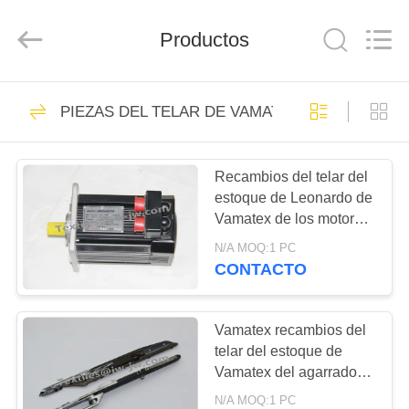
JW
Import
&
Productos
Export
Co.,Ltd.
All
Rights
Reserved.
INICIO
236
PIEZAS DEL TELAR DE VAMATEX
recambios de telar
PRODUCTOS
Recambios del telar del
estoque de Leonardo de
SOBRE
Vamatex de los motores
NOSOTROS
2692646 8.5KG
N/A MOQ:1 PC
CONTACTO
61
VISITA
recambios del telar
A
Vamatex recambios del
telar del estoque de
LA
del sulzer
Vamatex del agarrador
FÁBRICA
del estoque de 9000
N/A MOQ:1 PC