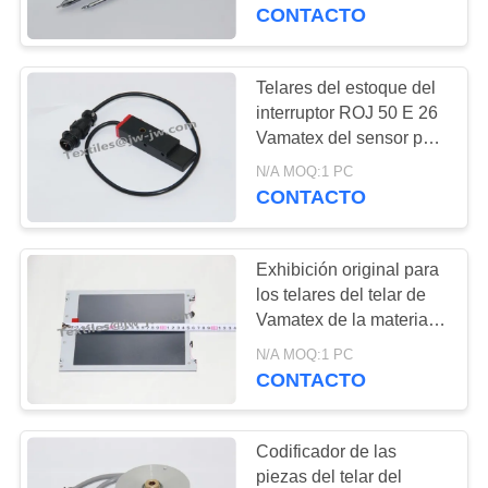
más
CONTACTO
CONTROL
DE
Telares del estoque del
138
CALIDAD
interruptor ROJ 50 E 26
Recambios del telar
Vamatex del sensor para
el número de parte
del estoque
N/A MOQ:1 PC
CONTACTO
862003
CONTACTO
NOTICIAS
Exhibición original para
los telares del telar de
SOLICITAR
Vamatex de la materia
75
textil de plata de los
UNA
N/A MOQ:1 PC
Válvula
recambios
CONTACTO
COTIZACIÓN
electromagnética
Codificador de las
del telar de Airjet
MAPA
piezas del telar del