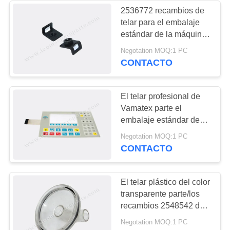
2536772 recambios de
telar para el embalaje
225
estándar de la máquina
PIEZAS DEL
de Vamatex K88
Negotation MOQ:1 PC
CONTACTO
TELAR DE
VAMATEX
El telar profesional de
Vamatex parte el
embalaje estándar de
los recambios del telar
169
Negotation MOQ:1 PC
del estoque
CONTACTO
Recambios del telar
de Somet
El telar plástico del color
transparente parte/los
recambios 2548542 de
la materia textil
Negotation MOQ:1 PC