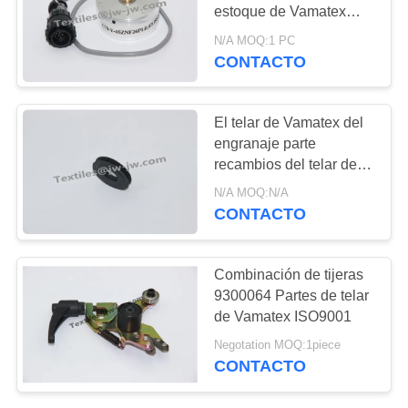
DEL
estoque de Vamatex
SITIO
para Vamatex P401 JW-
N/A MOQ:1 PC
V1777 2691602
CONTACTO
308
PRIVACY
el proyectil del
POLICY
El telar de Vamatex del
sulzer asoma los
engranaje parte
recambios del telar del
recambios
estoque JW-V0885
N/A MOQ:N/A
2298034
CONTACTO
118
Combinación de tijeras
recambios del telar
9300064 Partes de telar
de Vamatex ISO9001
del jet del aire
Negotation MOQ:1piece
CONTACTO