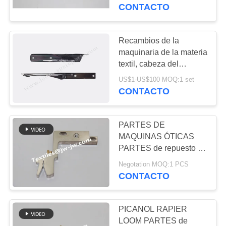
6.5*1.8 para los
CONTACTO
recambios de telar
CONTROL
DE
Recambios de la
138
CALIDAD
maquinaria de la materia
Recambios del telar
textil, cabeza del
agarrador de los
del estoque
US$1-US$100 MOQ:1 set
CONTACTO
recambios G6500 del
CONTACTO
telar del estoque de
Sulzer
NOTICIAS
PARTES DE
MAQUINAS ÓTICAS
SOLICITAR
PARTES de repuesto de
75
telares de telar
UNA
Negotation MOQ:1 PCS
Válvula
MEMBLAGE PARTES
CONTACTO
COTIZACIÓN
de repuesto de telares
electromagnética
de telar
PICANOL RAPIER
del telar de Airjet
MAPA
LOOM PARTES de