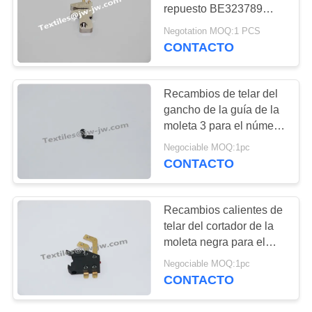
DEL
repuesto BE323789
SITIO
MONTAJE ENTRADA
Negotation MOQ:1 PCS
en neumáticos RHS
CONTACTO
308
Máquina óptica
PRIVACY
el proyectil del
PICANOL
POLICY
Recambios de telar del
sulzer asoma los
gancho de la guía de la
moleta 3 para el número
recambios
de parte 179631749
Negociable MOQ:1pc
CONTACTO
118
Recambios calientes de
recambios del telar
telar del cortador de la
moleta negra para el
del jet del aire
número de parte 917
Negociable MOQ:1pc
632 720
CONTACTO