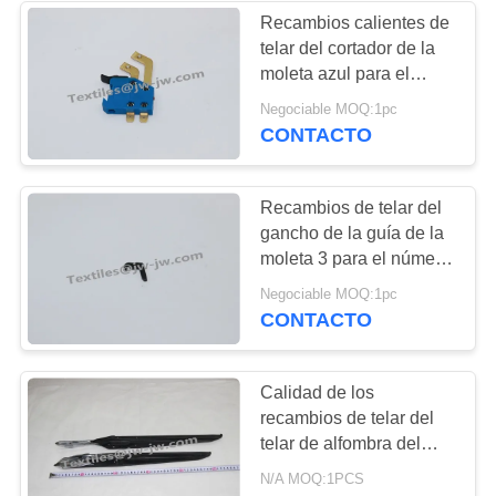
Recambios calientes de
telar del cortador de la
225
moleta azul para el
PIEZAS DEL
número de parte 917
Negociable MOQ:1pc
632 720
CONTACTO
TELAR DE
VAMATEX
Recambios de telar del
gancho de la guía de la
moleta 3 para el número
de parte 179631750
169
Negociable MOQ:1pc
CONTACTO
Recambios del telar
de Somet
Calidad de los
recambios de telar del
telar de alfombra del
agarrador ALD61 buena
N/A MOQ:1PCS