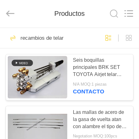
JW
Import
&
Productos
Export
Co.,Ltd.
All
Rights
Reserved.
INICIO
236
recambios de telar
recambios de telar
PRODUCTOS
Seis boquillas
principales BRK SET
SOBRE
TOYOTA Airjet telar
NOSOTROS
piezas de repuesto
N/A MOQ:1 piezas
CONTACTO
61
VISITA
recambios del telar
A
Las mallas de acero de
la gasa de vuelta atan
LA
del sulzer
con alambre el tipo de
FÁBRICA
331m m J con el ojo
Negotation MOQ:100pcs