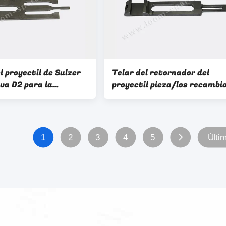
el proyectil de Sulzer
Telar del retornador del
eva D2 para la
proyectil pieza/los recambi
a 911 de las materias
para la maquinaria D1/D12
359 666 911-359-666
P7100 911.326.141 911-326-
de la materia textil
1
2
3
4
5
Últi