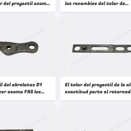
r del proyectil asoma
los recambios del telar de
6-006 de los
Sulzer del metal 911.814.22
 D2
911-814-226
il del abrelatas D1
El telar del proyectil de la a
zer asoma FAS los
exactitud parte al retornad
 911-629-008
D1 TW11 911 del proyectil 52
008