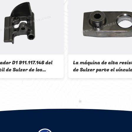
ador D1 911.117.146 del
La máquina de alta resis
il de Sulzer de los
de Sulzer parte el víncul
ios de la máquina de
911.326.057 del retornad
proyectil 911326057 911
057