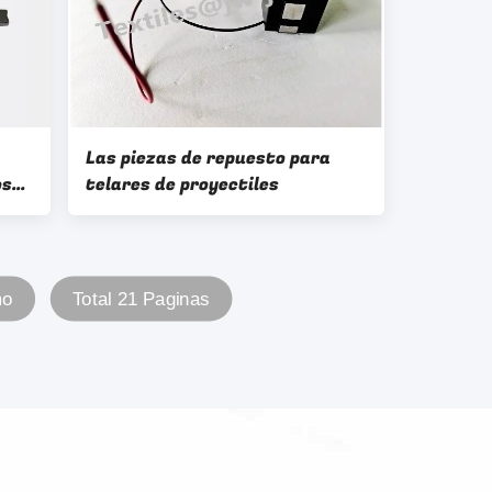
Las piezas de repuesto para
os
telares de proyectiles
141
mo
Total 21 Paginas