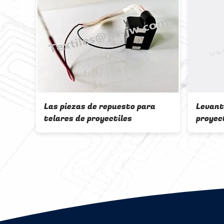
D1
Las piezas de repuesto para
Levant
s
telares de proyectiles
proyect
recamb
telar