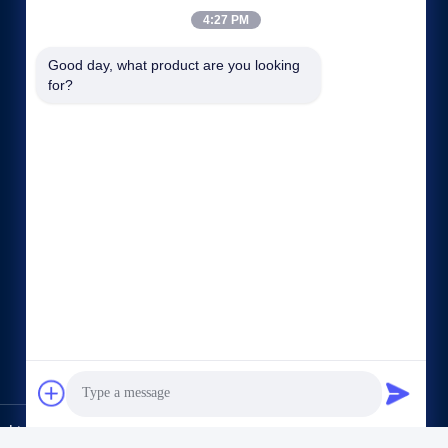
4:27 PM
Good day, what product are you looking 
for?
Enlaces rápidos
Perfil de la empresa
Visita a la fábrica
Control de Calidad
Mapa del Sitio
Política de privacidad
Contacto
Ltd. All Rights Reserved.