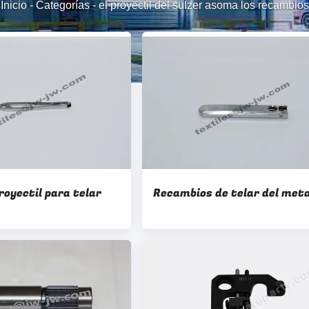
Inicio
-
Categorías
-
el proyectil del sulzer asoma los recambios
royectil para telar
Recambios de telar del meta