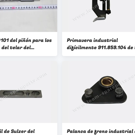
101 del piñón para los
Primavera industrial
del telar del
difícilmente 911.859.104 de 
de Sulzer
recambios de la maquinaria
la materia textil del FA 0.5L
LLS del agarrador del extre
de la trama
il de Sulzer del
Palanca de freno industrial