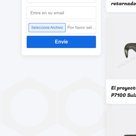
retornado
PU 911-82
recambios
Por favor seleccione archivo
Seleccione Archivo
Envíe
El proyect
P7100 Sul
recambios