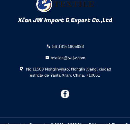
Xi'an JW Import & Export Co.,Ltd
86-18161805998
textiles@jw-jw.com
No.11503 Nonglinyihao, Nonglin Xiang, ciudad
estricta de Yanta Xi'an. China. 710061
描
述
mbios de telar Proveedor. © 2019 - 2026 Xi'an JW Import & Export Co.,