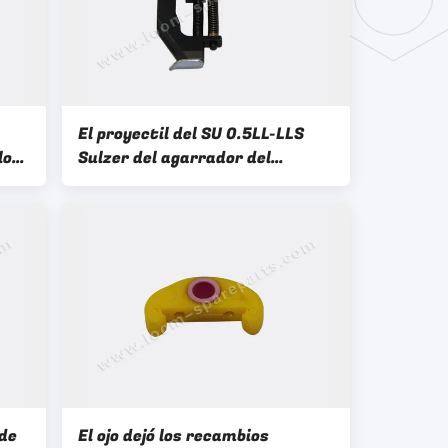
El proyectil del SU 0.5LL-LLS
los
Sulzer del agarrador del
 de
extremo de la trama asoma la
L-
primavera difícilmente
mo
911.859.103 de los recambios
 de
El ojo dejó los recambios