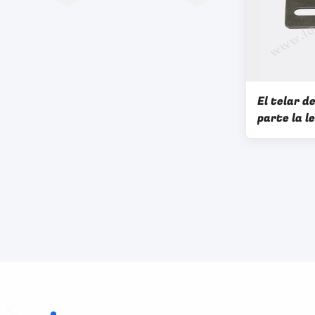
El telar d
parte la l
maquinari
textiles 