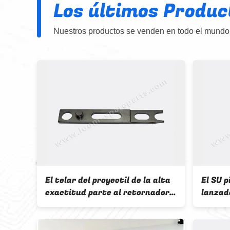
Los últimos Produc
Nuestros productos se venden en todo el mundo,
LS
El telar del proyectil de la alta
El SU p
exactitud parte al retornador
lanzad
a la
D1 TW11 911 del proyectil 526
maquin
008
textile
os
911.41