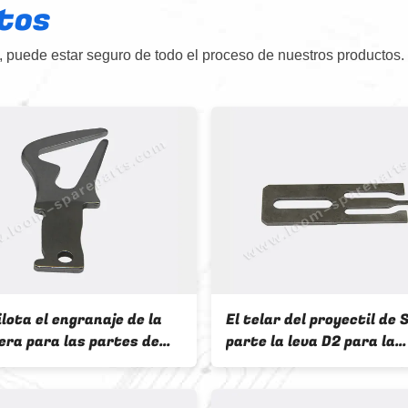
tos
 puede estar seguro de todo el proceso de nuestros productos.
ilota el engranaje de la
El telar del proyectil de 
era para las partes de
parte la leva D2 para la
aria de las materias
maquinaria 911 de las m
s del telar de Sulzer
textiles 359 666 911-35
6.081 911-416-081