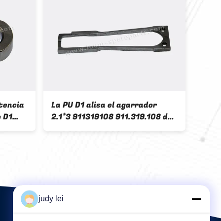
tencia
La PU D1 alisa el agarrador
El pr
o D1
2.1*3 911319108 911.319.108 del
reto
or del
alimentador del proyectil de los
PU 9
-326-
recambios de la industria textil
reca
judy lei