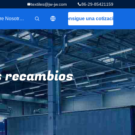
textiles@jw-jw.com
86-29-85421159
Sobre Nosotros
Consigue una cotización
描述
os recambios