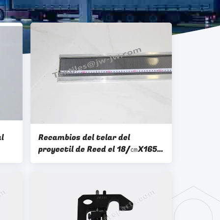
l
Recambios del telar del
proyectil de Reed el 18/㎝X165
㎝X11.0cm Sulzer