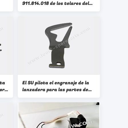
911.814.018 de los telares del
6
proyectil de Sulzer del material
plástico del pedazo
lta
El SU pilota el engranaje de la
or
lanzadera para las partes de
6
maquinaria de las materias
textiles del telar de Sulzer
911.416.081 911-416-081